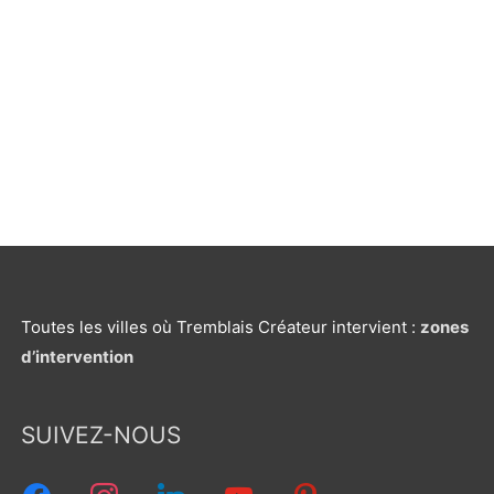
facebook
instagram
linkedin
youtube
pinterest
Toutes les villes où Tremblais Créateur intervient :
zones
d’intervention
SUIVEZ-NOUS