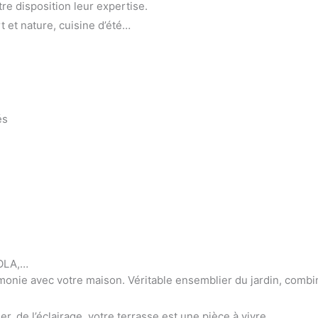
re disposition leur expertise.
 et nature, cuisine d’été…
és
OLA,…
avec votre maison. Véritable ensemblier du jardin, combinant le
r, de l’éclairage, votre terrasse est une pièce à vivre.