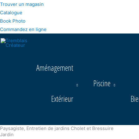
Trouver un magasin
Catalogue
Book Photo
Commandez en ligne
Aménagement
Piscine
Extérieur
Bie
Paysagiste, Entretien de jardins Cholet et Bressuire
Jardin