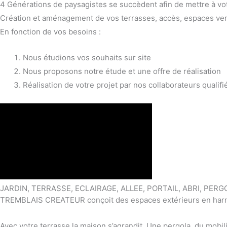
4 Générations de paysagistes se succèdent afin de mettre à vot
Création et aménagement de vos terrasses, accès, espaces vert
En fonction de vos besoins :
Nous étudions vos souhaits sur site
Nous proposons notre étude et une offre de réalisation
Réalisation de votre projet par nos collaborateurs qualifi
JARDIN, TERRASSE, ECLAIRAGE, ALLEE, PORTAIL, ABRI, PERG
TREMBLAIS CREATEUR conçoit des espaces extérieurs en harmonie 
Avec votre terrasse la maison s’agrandit. Une pergola, du mobilie