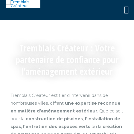
M
pr
Tremblais Créateur : Votre
partenaire de confiance pour
l’aménagement extérieur
Tremblais Créateur est fier d’intervenir dans de
nombreuses villes, offrant
une expertise reconnue
en matière d’aménagement extérieur
. Que ce soit
pour la
construction de piscines
,
l’installation de
spas
,
l’entretien des espaces verts
ou la
création