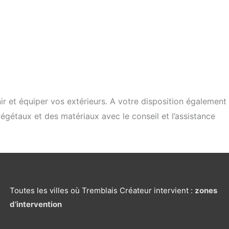
r et équiper vos extérieurs. A votre disposition également
gétaux et des matériaux avec le conseil et l’assistance
facebook
instagram
linkedin
youtube
pinterest
Toutes les villes où Tremblais Créateur intervient :
zones
d’intervention