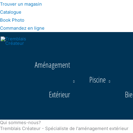
Trouver un magasin
Catalogue
Book Photo
Commandez en ligne
Aménagement
Piscine
Extérieur
Bie
Qui sommes-nous?
Tremblais Créateur - Spécialiste de l'aménagement extérieur