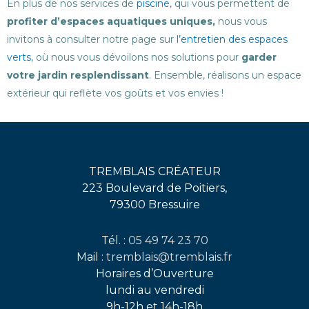
En plus de nos services de
piscine
, qui vous permettent de
profiter d’espaces aquatiques uniques,
nous vous
invitons à consulter notre page sur
l’entretien des espaces
verts
, où nous vous dévoilons nos solutions pour
garder
votre jardin resplendissant
. Ensemble, réalisons un espace
extérieur qui reflète vos goûts et vos envies !
TREMBLAIS CRÉATEUR
223 Boulevard de Poitiers,
79300 Bressuire
Tél. :
05 49 74 23 70
Mail :
tremblais@tremblais.fr
Horaires d’Ouverture
lundi au vendredi
9h-12h et 14h-18h